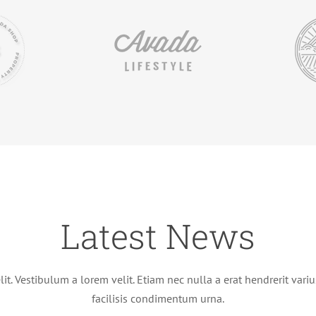
Latest News
EtPerron5 begeleidt strategische
t. Vestibulum a lorem velit. Etiam nec nulla a erat hendrerit variu
samenwerking tussen Vosteq en
facilisis condimentum urna.
Neurala (USA)