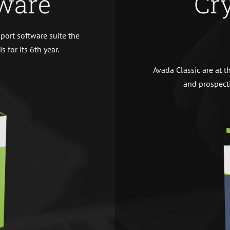
ware
Cr
port software suite the
 for its 6th year.
Avada Classic are at t
and prospecti