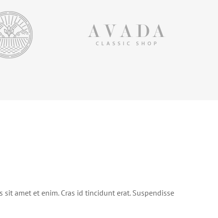
s sit amet et enim. Cras id tincidunt erat. Suspendisse
Onderwijs, maak van online open
dag uniek virtueel evenement