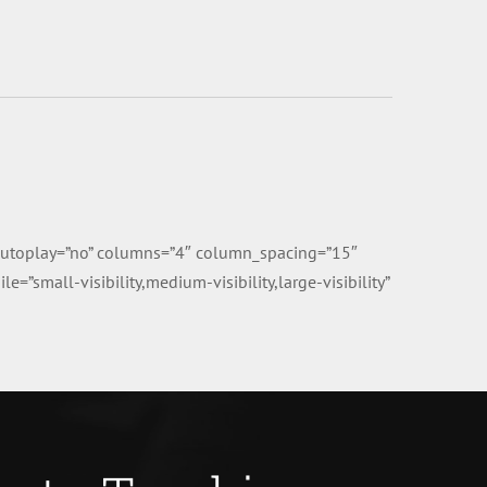
” autoplay=”no” columns=”4″ column_spacing=”15″
small-visibility,medium-visibility,large-visibility”