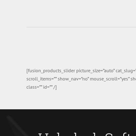
[fusion_products_slider picture_size=”auto” cat_slu
scroll_items=”” show_nav=”no” mouse_scroll=”yes” sho
class=”” id=”” /]