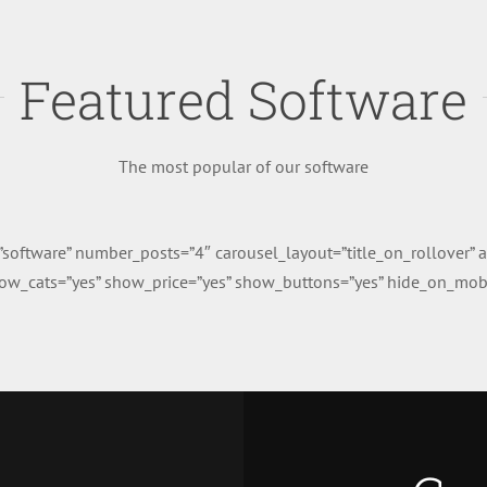
Featured Software
The most popular of our software
g=”software” number_posts=”4″ carousel_layout=”title_on_rollover
w_cats=”yes” show_price=”yes” show_buttons=”yes” hide_on_mobile=”