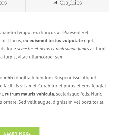
ors
Graphics
pharetra tempor ex rhoncus ac. Praesent vel
 nisl lacus,
eu euismod lectus vulputate
eget.
tristique
senectus et netus et malesuada fames
ac turpis
la turpis, vitae ullamcorper sem.
ac nibh
fringilla bibendum. Suspendisse aliquet
e facilisis sit amet. Curabitur et purus et eros feugiat
nt,
rutrum mauris vehicula
, scelerisque felis. Nunc
rnare. Sed velit augue, dignissim vel porttitor at,
LEARN MORE